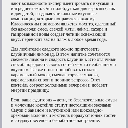
дают возможность экспериментировать с вкусами и
ингредиентами. Они подойдут как для взрослых, так
и для детей, создавая уникальные вкусовые
композиции, которые понравятся каждому.
Классическим примером является мохито, сделанный
без алкоголя: смесь свежей мяты, лайма, сахара и
газированной воды создает летний освежающий
вкус, переносит вас на пляж в любое время года.
Для любителей сладкого можно приготовить
клубничный лимонад. В этом напитке сочетаются
свежесть лимона и сладость клубники. Это отличный
способ порадовать своих гостей чем-то необычным и
вкусным. Также стоит попробовать создать
карамельный мокка, смешав горячее молоко,
карамельный сироп и порцию эспрессо. Этот
коктейль согреет холодными вечерами и добавит
энергии празднику.
Если ваша аудитория – дети, то безалкогольные смузи
и молочные коктейли станут настоящими звездами.
Смузи с бананом и клубникой или шоколадно-
ореховый молочный коктейль порадуют юных гостей
и создадут веселое и беззаботное настроение.