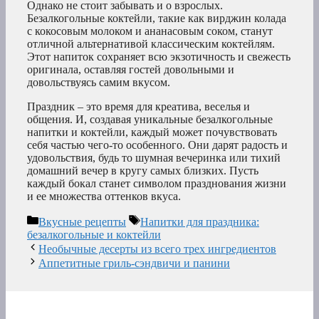
Однако не стоит забывать и о взрослых.
Безалкогольные коктейли, такие как вирджин колада
с кокосовым молоком и ананасовым соком, станут
отличной альтернативой классическим коктейлям.
Этот напиток сохраняет всю экзотичность и свежесть
оригинала, оставляя гостей довольными и
довольствуясь самим вкусом.
Праздник – это время для креатива, веселья и
общения. И, создавая уникальные безалкогольные
напитки и коктейли, каждый может почувствовать
себя частью чего-то особенного. Они дарят радость и
удовольствия, будь то шумная вечеринка или тихий
домашний вечер в кругу самых близких. Пусть
каждый бокал станет символом празднования жизни
и ее множества оттенков вкуса.
Рубрики
Метки
Вкусные рецепты
Напитки для праздника:
безалкогольные и коктейли
Необычные десерты из всего трех ингредиентов
Аппетитные гриль-сэндвичи и панини