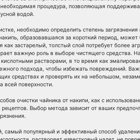
– необходимая процедура, позволяющая поддержива
кусной водой.
истке, необходимо определить степень загрязнения 
 накипь, образовавшаяся за короткий период, може
мя как застарелый, толстый слой потребует более аг
грает важную роль в выборе чистящего средства. 
 кислотными растворами, в то время как эмалирова
режного подхода, чтобы избежать повреждений. Важ
ящих средствах и проверять их на небольшом, незам
а всей поверхности.
обов очистки чайника от накипи, как с использован
рецептов. Выбор метода зависит от ваших предпоч
грязнения.
й, самый популярный и эффективный способ удалени
кислотности, растворяет известковый налет, не пов