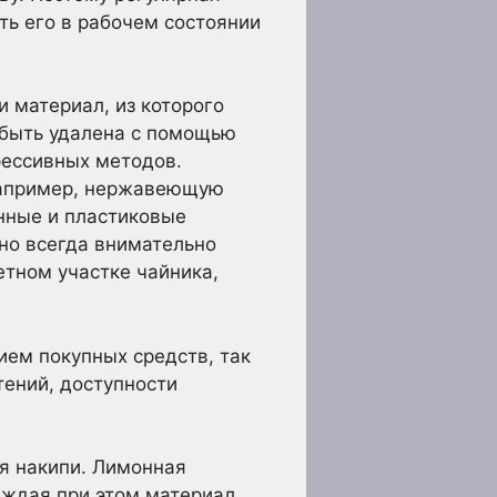
ть его в рабочем состоянии
и материал, из которого
т быть удалена с помощью
рессивных методов.
Например, нержавеющую
нные и пластиковые
но всегда внимательно
етном участке чайника,
ием покупных средств, так
тений, доступности
я накипи. Лимонная
реждая при этом материал