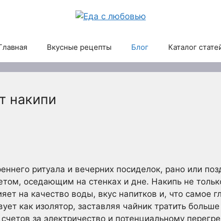
Главная
Вкусные рецепты
Блог
Каталог стате
т накипи
реннего ритуала и вечерних посиделок, рано или по
том, оседающим на стенках и дне. Накипь не тольк
ияет на качество воды, вкус напитков и, что самое г
ует как изолятор, заставляя чайник тратить больше
 счетов за электричество и потенциальному перегре