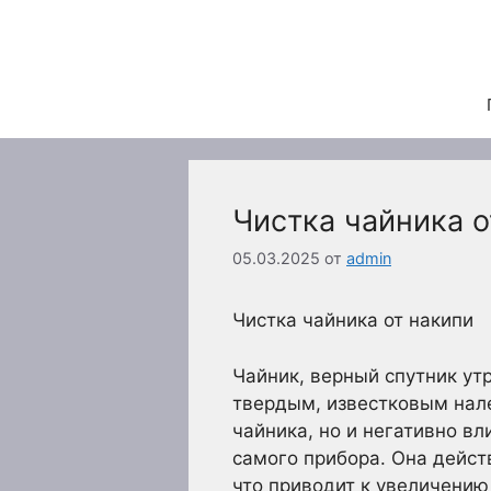
Перейти
к
содержимому
Чистка чайника о
05.03.2025
от
admin
Чистка чайника от накипи
Чайник, верный спутник ут
твердым, известковым нале
чайника, но и негативно вл
самого прибора. Она действ
что приводит к увеличению