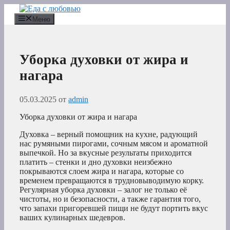
Перейти
к
Меню
содержимому
Уборка духовки от жира и
нагара
05.03.2025
от
admin
Уборка духовки от жира и нагара
Духовка – верный помощник на кухне, радующий
нас румяными пирогами, сочным мясом и ароматной
выпечкой. Но за вкусные результаты приходится
платить – стенки и дно духовки неизбежно
покрываются слоем жира и нагара, которые со
временем превращаются в трудновыводимую корку.
Регулярная уборка духовки – залог не только её
чистоты, но и безопасности, а также гарантия того,
что запахи пригоревшей пищи не будут портить вкус
ваших кулинарных шедевров.