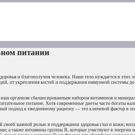
вном питании
оровья и благополучия человека. Наше тело нуждается в этих 
ий, от укрепления костей и поддержания иммунной системы до
ь наш организм сбалансированным набором витаминов и минера
питательное питание. Хотя современные диеты часто богаты кал
ный подход к ежедневному рациону — это ключевой фактор в о
 своей важной ролью в поддержании здоровья глаз и кожи; вит
ан; а также витамины группы B, которые участвуют в энергии 