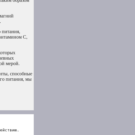
таким образом
 магний
.
 питания,
витамином C,
которых
дневных
ой мерой.
нты, способные
го питания, мы
ействию.