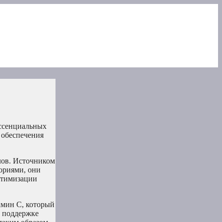
эссенциальных
 обеспечения
лов. Источником
ориями, они
птимизации
амин C, который
и поддержке