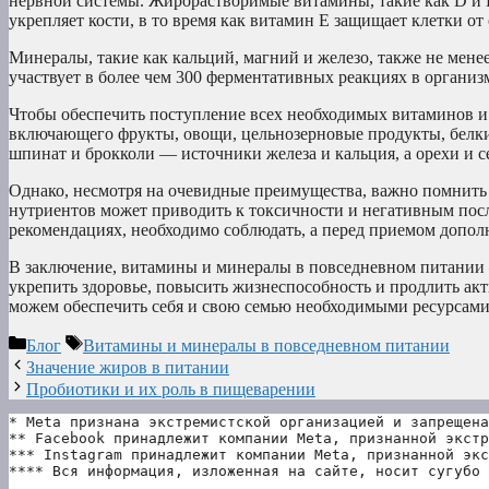
нервной системы. Жирорастворимые витамины, такие как D и E
укрепляет кости, в то время как витамин E защищает клетки от
Минералы, такие как кальций, магний и железо, также не мене
участвует в более чем 300 ферментативных реакциях в организ
Чтобы обеспечить поступление всех необходимых витаминов и 
включающего фрукты, овощи, цельнозерновые продукты, белки
шпинат и брокколи — источники железа и кальция, а орехи и 
Однако, несмотря на очевидные преимущества, важно помнить
нутриентов может приводить к токсичности и негативным пос
рекомендациях, необходимо соблюдать, а перед приемом дополн
В заключение, витамины и минералы в повседневном питании 
укрепить здоровье, повысить жизнеспособность и продлить ак
можем обеспечить себя и свою семью необходимыми ресурсами
Рубрики
Метки
Блог
Витамины и минералы в повседневном питании
Значение жиров в питании
Пробиотики и их роль в пищеварении
* Meta признана экстремистской организацией и запрещена
** Facebook принадлежит компании Meta, признанной экстр
*** Instagram принадлежит компании Meta, признанной экс
**** Вся информация, изложенная на сайте, носит сугубо 