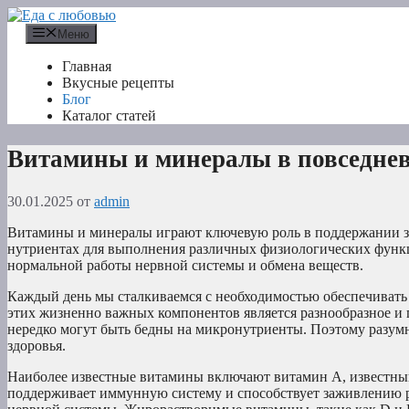
Перейти
к
Меню
содержимому
Главная
Вкусные рецепты
Блог
Каталог статей
Витамины и минералы в повседне
30.01.2025
от
admin
Витамины и минералы играют ключевую роль в поддержании зд
нутриентах для выполнения различных физиологических функц
нормальной работы нервной системы и обмена веществ.
Каждый день мы сталкиваемся с необходимостью обеспечиват
этих жизненно важных компонентов является разнообразное и 
нередко могут быть бедны на микронутриенты. Поэтому разум
здоровья.
Наиболее известные витамины включают витамин A, известный
поддерживает иммунную систему и способствует заживлению р