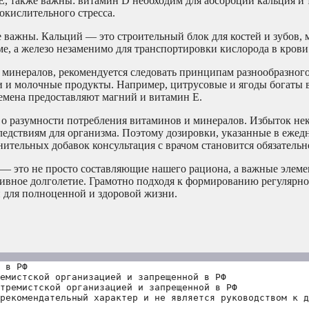
, также важны: витамин D необходим для абсорбции кальция и 
 окислительного стресса.
е важны. Кальций — это строительный блок для костей и зубов,
ме, а железо незаменимо для транспортировки кислорода в крови
минералов, рекомендуется следовать принципам разнообразного
 и молочные продукты. Например, цитрусовые и ягоды богаты 
семена предоставляют магний и витамин E.
 о разумности потребления витаминов и минералов. Избыток не
ледствиям для организма. Поэтому дозировки, указанные в еже
ительных добавок консультация с врачом становится обязательн
— это не просто составляющие нашего рациона, а важные элеме
тивное долголетие. Грамотно подходя к формированию регулярно
 для полноценной и здоровой жизни.
 в РФ
емистской организацией и запрещенной в РФ
тремистской организацией и запрещенной в РФ 
рекомендательный характер и не является руководством к д