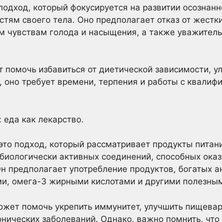
 подход, который фокусируется на развитии осознанн
стям своего тела. Оно предполагает отказ от жестк
м чувствам голода и насыщения, а также уважител
 помочь избавиться от диетической зависимости, у
, оно требует времени, терпения и работы с квали
 еда как лекарство.
это подход, который рассматривает продукты питани
 биологически активных соединений, способных ока
Он предполагает употребление продуктов, богатых а
ми, омега-3 жирными кислотами и другими полезны
жет помочь укрепить иммунитет, улучшить пищеваре
онических заболеваний. Однако, важно помнить, что