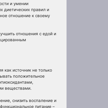
ости и умении
их диетических правил и
ьное отношение к своему
лучшить отношения с едой и
фицированным
я как источник не только
зывать положительное
нтиоксидантами,
ми веществами.
ние, снизить воспаление и
 функциональное питание –