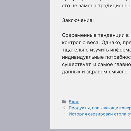
это не замена традиционно
Заключение:
Современные тенденции в 
контролю веса. Однако, пр
тщательно изучить информа
индивидуальные потребност
существует, и самое главн
данных и здравом смысле.
Рубрики
Блог
Продукты, повышающие энер
История сервировки стола о