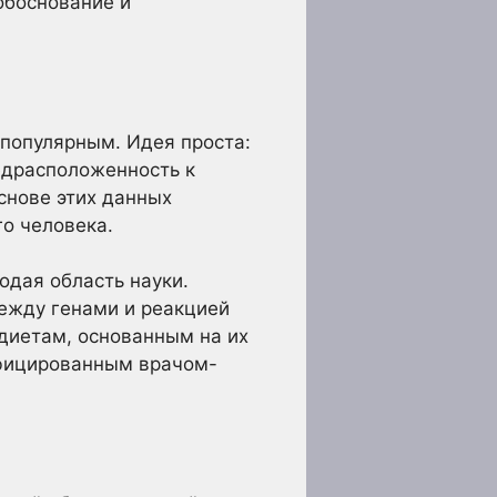
обоснование и
 популярным. Идея проста:
едрасположенность к
снове этих данных
о человека.
одая область науки.
между генами и реакцией
 диетам, основанным на их
лифицированным врачом-