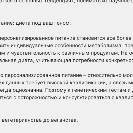
аться в основных тенденциях, понимать их научное 
тание: диета под ваш геном.
 персонализированное питание становится все более
вить индивидуальные особенности метаболизма, пр
 и чувствительность к различным продуктам. На о
альная диета, учитывающая потребности конкретног
то персонализированное питание – относительно мол
х данных требует высокой квалификации, а связь 
сегда однозначна. Поэтому к генетическим тестам и
ситься с осторожностью и консультироваться с ква
т вегетарианства до веганства.