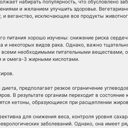
олжает набирать популярность, что обусловлено з
жениями и желанием улучшить здоровье. Вегетариан
у, и веганство, исключающее все продукты животно
го питания хорошо изучены: снижение риска сердеч
па и некоторых видов рака. Однако, важно тщательн
м всеми необходимыми питательными веществами, о
м и омега-3 жирными кислотами.
жиров.
 диета, предполагает резкое ограничение углеводов
ров. В результате организм переходит в состояние 
вятся кетоны, образующиеся при расщеплении жиров
ективна для снижения веса, контроля уровня сахара
неврологических заболеваний. Однако, она имеет р