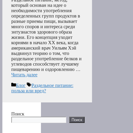
который основан на идее о
необходимости употребления
определенных групп продуктов в
разные приемы пищи, вызывает
много споров и интереса среди
энтузиастов здорового образа
жизни. Его концепция уходит
корнями в начало XX века, когда
американский врач Уильям Хэй
выдвинул теорию о том, что
раздельное употребление белков и
углеводов способствует лучшему
пищеварению и оздоровлению …
Читать далее
Рубрики
Метки
Блог
Раздельное питание:
польза или вред?
Поиск
Поиск