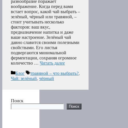
разнообразие поражает
воображение. Когда перед вами
встает вопрос, какой чай выбрать –
зелёный, чёрный или травяной, –
стоит учитывать несколько
факторов: ваш вкус,
предназначение напитка и даже
ваше настроение. Зелёный чай
давно славится своими полезными
свойствами. Его листья
подвергаются минимальной
ферментации, сохраняя огромное
количество …
Читать далее
Рубрики
Метки
Блог
травяной – что выбрать?
,
Чай: зелёный
,
чёрный
Поиск
Поиск