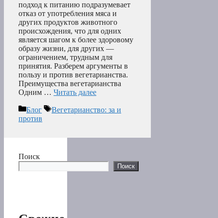
подход к питанию подразумевает
отказ от употребления мяса и
других продуктов животного
происхождения, что для одних
является шагом к более здоровому
образу жизни, для других —
ограничением, трудным для
принятия. Разберем аргументы в
пользу и против вегетарианства.
Преимущества вегетарианства
Одним …
Читать далее
Рубрики
Метки
Блог
Вегетарианство: за и
против
Поиск
Поиск